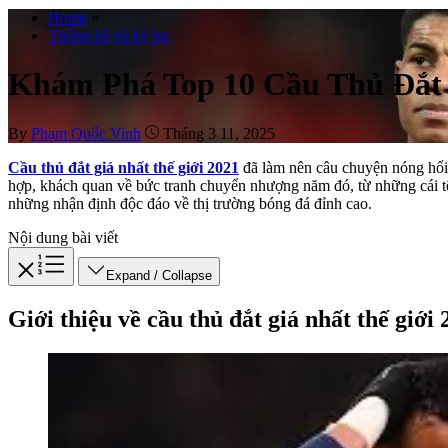
Home
»
Thống kê và kỷ lục
Khám Phá Top 10 Cầu Thủ Đắt 
By
Phạm Quốc Vinh
Tháng 3 11, 2025
Cầu thủ đắt giá nhất thế giới 2021
đã làm nên câu chuyện nóng hổi 
hợp, khách quan về bức tranh chuyển nhượng năm đó, từ những cái tê
những nhận định độc đáo về thị trường bóng đá đỉnh cao.
Nội dung bài viết
Expand / Collapse
Giới thiệu về cầu thủ đắt giá nhất thế giới 