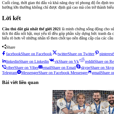
Cuối cùng, thời gian thi đấu và khả năng duy trì phong độ ổn định tr
hưởng lớn thường không chỉ được định giá cao mà còn trở thành biểu 
Lời kết
Cầu thủ đắt giá nhất thế giới 2021
là minh chứng sống động cho sức
tích thi đấu nổi bật, mọi yếu tố đều góp phần xây dựng bức tranh đa c
hiểu rõ hơn về những nhân tố then chốt tạo nên đẳng cấp của các cầu
Share
facebook
Share on Facebook
twitter
Share on Twitter
pinterest
linkedin
Share on Linkedin
vk
Share on Vk
reddit
Share on Re
viber
Share on Viber
email
Share on Email
skype
Share on Skyp
Telegram
Messenger
Share on Facebook Messenger
gmail
Share o
Bài viết liên quan