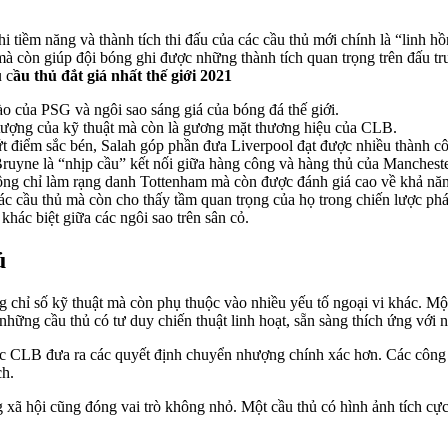
i tiềm năng và thành tích thi đấu của các cầu thủ mới chính là “linh
mà còn giúp đội bóng ghi được những thành tích quan trọng trên đấu tr
u c
ầu thủ đắt giá nhất thế giới 2021
ào của PSG và ngôi sao sáng giá của bóng đá thế giới.
u tượng của kỹ thuật mà còn là gương mặt thương hiệu của CLB.
ứt điểm sắc bén, Salah góp phần đưa Liverpool đạt được nhiều thành c
ruyne là “nhịp cầu” kết nối giữa hàng công và hàng thủ của Mancheste
ng chỉ làm rạng danh Tottenham mà còn được đánh giá cao về khả năng 
c cầu thủ mà còn cho thấy tầm quan trọng của họ trong chiến lược phát
khác biệt giữa các ngôi sao trên sân cỏ.
ủ
g chỉ số kỹ thuật mà còn phụ thuộc vào nhiều yếu tố ngoại vi khác. Mộ
hững cầu thủ có tư duy chiến thuật linh hoạt, sẵn sàng thích ứng với n
ác CLB đưa ra các quyết định chuyển nhượng chính xác hơn. Các công c
ch.
 xã hội cũng đóng vai trò không nhỏ. Một cầu thủ có hình ảnh tích cực