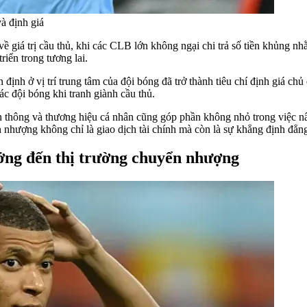
à định giá
iá trị cầu thủ, khi các CLB lớn không ngại chi trả số tiền khủng nhằm
riển trong tương lai.
ổn định ở vị trí trung tâm của đội bóng đã trở thành tiêu chí định giá
ác đội bóng khi tranh giành cầu thủ.
uyền thông và thương hiệu cá nhân cũng góp phần không nhỏ trong việc 
 nhượng không chỉ là giao dịch tài chính mà còn là sự khẳng định đẳng
ưởng đến thị trường chuyển nhượng