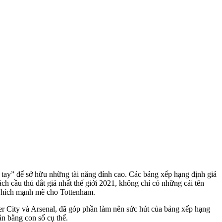
tay” để sở hữu những tài năng đỉnh cao. Các bảng xếp hạng định giá
ch cầu thủ đắt giá nhất thế giới 2021, không chỉ có những cái tên
 hích mạnh mẽ cho Tottenham.
r City và Arsenal, đã góp phần làm nên sức hút của bảng xếp hạng
ận bằng con số cụ thể.