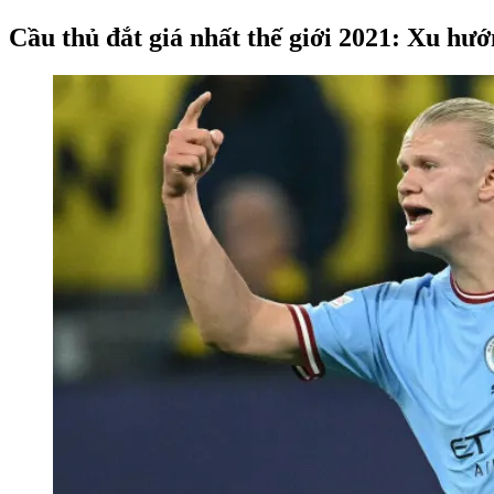
Cầu thủ đắt giá nhất thế giới 2021: Xu hư