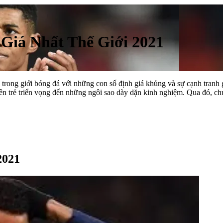
Giá Nhất Thế Giới 2021
trong giới bóng đá với những con số định giá khủng và sự cạnh tranh
n trẻ triển vọng đến những ngôi sao dày dặn kinh nghiệm. Qua đó, chú
2021