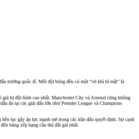
ấu trường quốc tế. Mỗi đội bóng đều có một “vũ khí bí mật” là
 giá trị đội hình cao nhất. Manchester City và Arsenal cũng không
dấu ấn tại các giải đấu lớn như Premier League và Champions
ng liên tục gây áp lực mạnh mẽ trong các trận đấu quyết định. Sự cạnh
đến bảng xếp hạng cầu thủ đắt giá nhất.