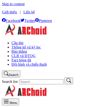
Skip to content
Giới thiệu
|
Liên hệ
Facebook
Twitter
Pinterest
Cầu thủ
Thống kê và kỷ lục
Bàn thắng
CLB và ĐTQG
Fact bóng đá
Đội hình và chiến thuật
Search
Search for:
Menu