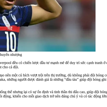
 chuyển nhượng
rpool đều có chiến lược đầu tư mạnh mẽ để duy trì sức cạnh tranh ở đ
t cho cả đội.
 nên một cú hích vượt trội trên thị trường, dù không phải đội bóng có
aka, những người được đánh giá là những “đầu tàu” giúp đội bóng ghi 
 tổng thể nhưng lại có sự ổn định và tinh thần thi đấu cao, giúp đội bó
 động, khiến cho mỗi giao dịch trở nên đáng chú ý và có tác động lớn 