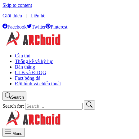
Skip to content
Giới thiệu
|
Liên hệ
Facebook
Twitter
Pinterest
Cầu thủ
Thống kê và kỷ lục
Bàn thắng
CLB và ĐTQG
Fact bóng đá
Đội hình và chiến thuật
Search
Search for:
Menu