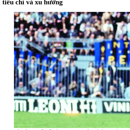
tiêu chí và xu hướng