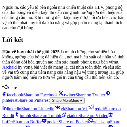
Ngoài ra, các yếu tố bên ngoài như chiến thuật của HLV, phong độ
của đội bóng và điều kiện thi đấu cũng ảnh hưởng lớn đến hiệu suất
của từng cầu thủ. Khi những điều kiện này được tối ưu hóa, các hậu
vệ có thể phát huy tối đa khả năng và góp phần mang lại thành tích
cao cho đội bóng.
Lời kết
Hậu vệ hay nhất thế giới 2025
là minh chứng cho sự tiến hóa
không ngừng của bóng đá hiện đại, nơi mà hiệu suất cá nhân và tinh
thần đồng đội hòa quyện tạo nên sức mạnh phòng ngự bền vững.
Archaid
hy vọng bài viết đã mang lại cái nhìn toàn diện và sâu sắc
về vai trò cũng như tiềm năng của hàng hậu vệ trong tương lai, giúp
người hâm mộ hiểu rõ hơn về giá trị của từng cầu thủ trên sân cỏ.
Share
facebook
Share on Facebook
twitter
Share on Twitter
pinterest
Share on Pinterest
Share More
More +
linkedin
Share on Linkedin
vk
Share on Vk
reddit
Share on
Reddit
tumblr
Share on Tumblr
viadeo
Share on Viadeo
buffer
Share on Buffer
pocket
Share on Pocket
whatsapp
Share