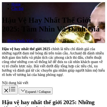
Home
»
Cầu thủ
Hậu Vệ Hay Nhất Thế Giới
2025: Tầm Nhìn Và Đánh Giá
By
Phạm Quốc Vinh
Tháng 3 19, 2025
Hậu vệ hay nhất thế giới 2025
chính là tiêu chí đánh giá của
những người đam mê bóng đá trên toàn cầu. Archaid đã dành nhiều
thời gian tìm hiểu và phân tích các phong cách thi đấu, chiến thuật
cũng như những con số thống kê để đưa ra cái nhìn khách quan về
vị trí chiến lược này. Bài viết dưới đây tổng hợp các tiêu chí, xu
hướng và đánh giá từ các chuyên gia nhằm giúp người hâm mộ hiểu
rõ hơn về tương lai của hàng phòng ngự.
Nội dung bài viết
Expand / Collapse
Hậu vệ hay nhất thế giới 2025: Những