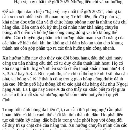
Hậu vệ hay nhất thế giới 2025 Những tiêu chí và xu hướng
Để xác định danh hiệu “hậu vệ hay nhất thế giới 2025”, chúng ta
cần xem xét nhiều yếu tố quan trọng. Trước tiên, tốc độ phản xạ,
khả năng đọc trận đấu và tổ chức hàng phòng ngự là những tiêu chí
hàng đầu. Bên cạnh đó, kỹ thuật cá nhân như khả năng chuyền
bóng, dứt điểm và hỗ trợ tấn công cũng đóng vai trò không thể
thiếu. Các chuyên gia phân tích thường nhấn mạnh sự đa năng của
các hậu vệ hiện đại, khi họ không chỉ đảm bảo an toàn cho khung
thành mà còn góp phần tạo ra các tình huống tấn công nhanh.
Xu hướng hiện nay cho thấy các đội bóng hàng đầu thế giới ngày
càng ưu tiên những cầu thủ có tư duy chiến thuật linh hoạt. Họ có
khả năng thích ứng với nhiều sơ đồ chiến thuật khác nhau như 4-3-
3, 3-5-2 hay 5-3-2. Bên cạnh đó, các chỉ số thống kê như số pha cản
phá, tạt bóng và tỷ lệ thành công trong giao bóng cũng được đánh
giá cao. Những số liệu thống kê từ các giải đấu hàng đầu như Ngoại
hạng Anh, La Liga hay Serie A đã cho thấy sự khác biệt rõ rệt giữa
các cầu thủ xuất sắc và những người còn thiếu hụt yếu tố quyết
định.
Trong bối cảnh bóng đá hiện đại, các cầu thủ phòng ngự cần phải
hoàn thiện cả khía cạnh thể chất lẫn tinh thần thi đấu. Họ phải liên
tục cải thiện kỹ năng, đặc biệt là trong việc phối hợp với đồng đội
để duy trì sự chặt chẽ của hàng thủ. Xu hướng chuyển mình của các