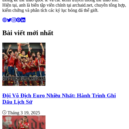
Hiện tại, anh là biên tập viên chính tại archaid.net, chuyên tổng hợp,
kiểm chứng và phân tích các kỷ lục bóng đá thế giới.
Bài viết mới nhất
Đội Vô Địch Euro Nhiều Nhất: Hành Trình Ghi
Dấu Lịch Sử
Tháng 3 19, 2025