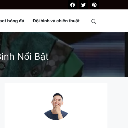
act bóng đá
Đội hình và chiến thuật
Search
inh Nổi Bật