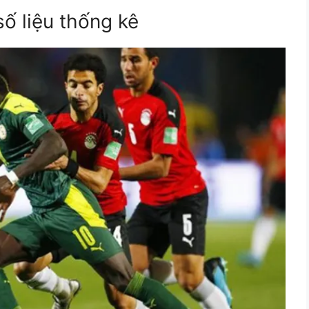
số liệu thống kê