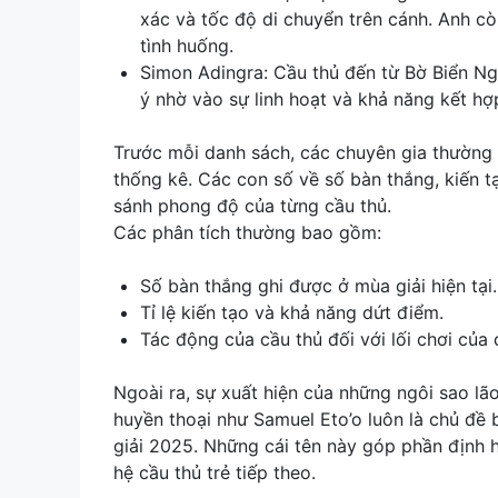
xác và tốc độ di chuyển trên cánh. Anh cò
tình huống.
Simon Adingra: Cầu thủ đến từ Bờ Biển Ng
ý nhờ vào sự linh hoạt và khả năng kết hợ
Trước mỗi danh sách, các chuyên gia thường 
thống kê. Các con số về số bàn thắng, kiến 
sánh phong độ của từng cầu thủ.
Các phân tích thường bao gồm:
Số bàn thắng ghi được ở mùa giải hiện tại.
Tỉ lệ kiến tạo và khả năng dứt điểm.
Tác động của cầu thủ đối với lối chơi của 
Ngoài ra, sự xuất hiện của những ngôi sao 
huyền thoại như Samuel Eto’o luôn là chủ đề 
giải 2025. Những cái tên này góp phần định h
hệ cầu thủ trẻ tiếp theo.