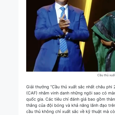
Cầu thủ xuấ
Giải thưởng “Cầu thủ xuất sắc nhất châu phi
(CAF) nhằm vinh danh những ngôi sao có màn 
quốc gia. Các tiêu chí đánh giá bao gồm thành
thắng của đội bóng và khả năng lãnh đạo trê
cầu thủ không chỉ xuất sắc về kỹ thuật mà cò