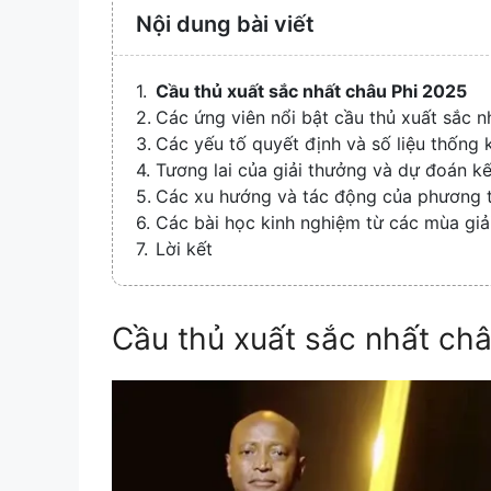
Nội dung bài viết
Cầu thủ xuất sắc nhất châu Phi 2025
Các ứng viên nổi bật cầu thủ xuất sắc 
Các yếu tố quyết định và số liệu thống 
Tương lai của giải thưởng và dự đoán k
Các xu hướng và tác động của phương t
Các bài học kinh nghiệm từ các mùa giả
Lời kết
Cầu thủ xuất sắc nhất ch