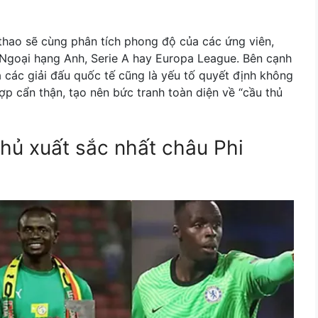
 thao sẽ cùng phân tích phong độ của các ứng viên,
ư Ngoại hạng Anh, Serie A hay Europa League. Bên cạnh
à các giải đấu quốc tế cũng là yếu tố quyết định không
p cẩn thận, tạo nên bức tranh toàn diện về “cầu thủ
thủ xuất sắc nhất châu Phi