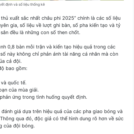
ết định và số liệu thống kê
thủ xuất sắc nhất châu phi 2025” chính là các số liệu
n gia, số liệu về lượt ghi bàn, số pha kiến tạo và tỷ
 sân đều là những con số then chốt.
h 0,8 bàn mỗi trận và kiến tạo hiệu quả trong các
 số này không chỉ phản ánh tài năng cá nhân mà còn
ủa cả đội.
 độ bao gồm:
 và quốc tế.
oạn của mùa giải.
 phản ứng trong tình huống quyết định.
n đánh giá dựa trên hiệu quả của các pha giao bóng và
 Thông qua đó, độc giả có thể hình dung rõ hơn về sức
g của đội bóng.