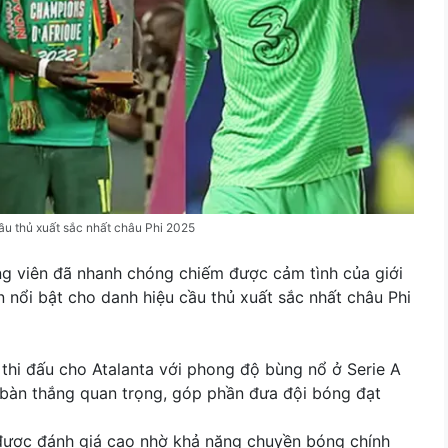
ầu thủ xuất sắc nhất châu Phi 2025
ng viên đã nhanh chóng chiếm được cảm tình của giới
 nổi bật cho danh hiệu cầu thủ xuất sắc nhất châu Phi
hi đấu cho Atalanta với phong độ bùng nổ ở Serie A
 bàn thắng quan trọng, góp phần đưa đội bóng đạt
được đánh giá cao nhờ khả năng chuyền bóng chính