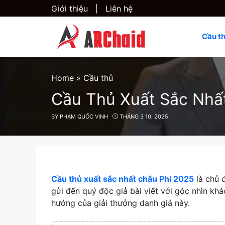
Skip
Giới thiệu
|
Liên hệ
to
content
Cầu t
Home
»
Cầu thủ
Cầu Thủ Xuất Sắc Nhất
BY
PHẠM QUỐC VINH
THÁNG 3 10, 2025
Cầu thủ xuất sắc nhất châu Phi 2025
là chủ 
gửi đến quý độc giả bài viết với góc nhìn khác
hướng của giải thưởng danh giá này.