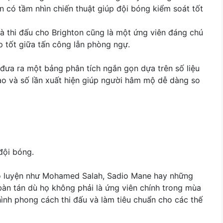
n có tầm nhìn chiến thuật giúp đội bóng kiểm soát tốt
à thi đấu cho Brighton cũng là một ứng viên đáng chú
p tốt giữa tấn công lẫn phòng ngự.
đưa ra một bảng phân tích ngắn gọn dựa trên số liệu
tạo và số lần xuất hiện giúp người hâm mộ dễ dàng so
đội bóng.
lão luyện như Mohamed Salah, Sadio Mane hay những
bàn tán dù họ không phải là ứng viên chính trong mùa
ình phong cách thi đấu và làm tiêu chuẩn cho các thế