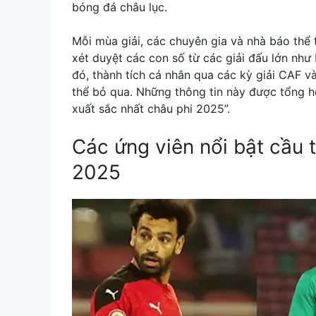
bóng đá châu lục.
Mỗi mùa giải, các chuyên gia và nhà báo thể
xét duyệt các con số từ các giải đấu lớn nh
đó, thành tích cá nhân qua các kỳ giải CAF v
thể bỏ qua. Những thông tin này được tổng hợ
xuất sắc nhất châu phi 2025”.
Các ứng viên nổi bật cầu 
2025