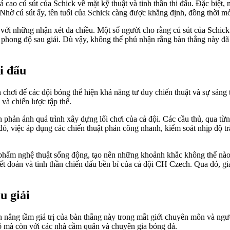
ao cú sút của Schick về mặt kỹ thuật và tinh thần thi đấu. Đặc biệt, 
Nhờ cú sút ấy, tên tuổi của Schick càng được khẳng định, đồng thời mở
i với những nhận xét đa chiều. Một số người cho rằng cú sút của Schi
ì phong độ sau giải. Dù vậy, không thể phủ nhận rằng bàn thắng này đã 
i đấu
chơi để các đội bóng thể hiện khả năng tư duy chiến thuật và sự sáng t
 và chiến lược tập thể.
phản ánh quá trình xây dựng lối chơi của cả đội. Các cầu thủ, qua từ
, việc áp dụng các chiến thuật phản công nhanh, kiểm soát nhịp độ tr
phẩm nghệ thuật sống động, tạo nên những khoảnh khắc không thể nào 
oán và tinh thần chiến đấu bền bỉ của cả đội CH Czech. Qua đó, giải đ
u giải
 nâng tầm giá trị của bàn thắng này trong mắt giới chuyên môn và ng
 mà còn với các nhà cầm quân và chuyên gia bóng đá.