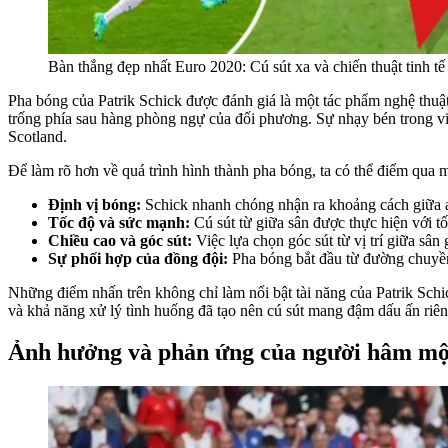
Bàn thắng đẹp nhất Euro 2020: Cú sút xa và chiến thuật tinh tế
Pha bóng của Patrik Schick được đánh giá là một tác phẩm nghệ thuật
trống phía sau hàng phòng ngự của đối phương. Sự nhạy bén trong việc
Scotland.
Để làm rõ hơn về quá trình hình thành pha bóng, ta có thể điểm qua m
Định vị bóng:
Schick nhanh chóng nhận ra khoảng cách giữa a
Tốc độ và sức mạnh:
Cú sút từ giữa sân được thực hiện với t
Chiều cao và góc sút:
Việc lựa chọn góc sút từ vị trí giữa sâ
Sự phối hợp của đồng đội:
Pha bóng bắt đầu từ đường chuyền 
Những điểm nhấn trên không chỉ làm nổi bật tài năng của Patrik Sch
và khả năng xử lý tình huống đã tạo nên cú sút mang đậm dấu ấn ri
Ảnh hưởng và phản ứng của người hâm m