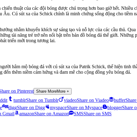
chiến thuật của các đội bóng được chú trọng hơn bao giờ hết. Nhiều c
u Âu. Cú sút xa của Schick chính là minh chứng sống động cho tiềm nă
i thưởng nhằm khuyến khích sự sáng tạo và nỗ lực của các cầu thủ. Qua
ững tài năng trẻ trở nên nổi bật trên bản đồ bóng đá thế giới. Những 
át triển mới trong tương lai.
gười hâm mộ bóng đá với cú sút xa của Patrik Schick, thể hiện tinh thầ
 mang đến thêm niềm cảm hứng và đam mê cho cộng đồng yêu bóng đá.
Share on Pinterest
Share More
More +
ddit
tumblr
Share on Tumblr
viadeo
Share on Viadeo
buffer
Share
e
digg
Share on Digg
myspace
Share on Myspace
blogger
Share o
n Gmail
amazon
Share on Amazon
SMS
Share on SMS