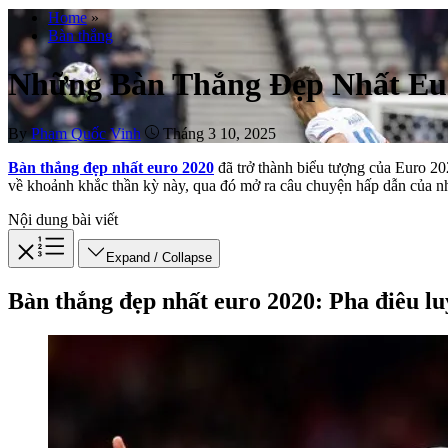
Home
»
Bàn thắng
Những Bàn Thắng Đẹp Nhất Eu
By
Phạm Quốc Vinh
Tháng 3 10, 2025
Bàn thắng đẹp nhất euro 2020
đã trở thành biểu tượng của Euro 202
về khoảnh khắc thần kỳ này, qua đó mở ra câu chuyện hấp dẫn của 
Nội dung bài viết
Expand / Collapse
Bàn thắng đẹp nhất euro 2020: Pha điêu lu