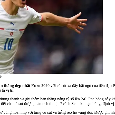
ck
n thắng đẹp nhất Euro 2020
với cú sút xa đầy bất ngờ của tiền đạo 
à vị trí.
hung thành và ghi thêm bàn thắng nâng tỷ số lên 2-0. Pha bóng này kh
iết của cú sút được phân tích tỉ mỉ, từ cách Schick nhận bóng, định v
cùng hòa nhịp với từng cú sút và tiếng reo hò vang dội. Được ghi nhận