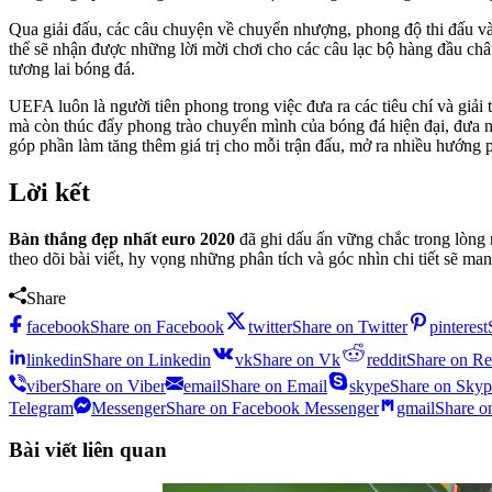
Qua giải đấu, các câu chuyện về chuyển nhượng, phong độ thi đấu và 
thể sẽ nhận được những lời mời chơi cho các câu lạc bộ hàng đầu châ
tương lai bóng đá.
UEFA luôn là người tiên phong trong việc đưa ra các tiêu chí và giả
mà còn thúc đẩy phong trào chuyển mình của bóng đá hiện đại, đưa nh
góp phần làm tăng thêm giá trị cho mỗi trận đấu, mở ra nhiều hướng ph
Lời kết
Bàn thắng đẹp nhất euro 2020
đã ghi dấu ấn vững chắc trong lòng n
theo dõi bài viết, hy vọng những phân tích và góc nhìn chi tiết sẽ
Share
facebook
Share on Facebook
twitter
Share on Twitter
pinterest
linkedin
Share on Linkedin
vk
Share on Vk
reddit
Share on Re
viber
Share on Viber
email
Share on Email
skype
Share on Skyp
Telegram
Messenger
Share on Facebook Messenger
gmail
Share o
Bài viết liên quan