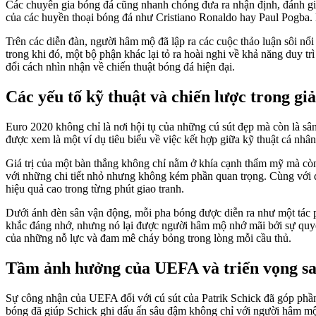
Các chuyên gia bóng đá cũng nhanh chóng đưa ra nhận định, đánh giá c
của các huyền thoại bóng đá như Cristiano Ronaldo hay Paul Pogba. 
Trên các diễn đàn, người hâm mộ đã lập ra các cuộc thảo luận sôi nổ
trong khi đó, một bộ phận khác lại tỏ ra hoài nghi về khả năng duy tr
đổi cách nhìn nhận về chiến thuật bóng đá hiện đại.
Các yếu tố kỹ thuật và chiến lược trong giả
Euro 2020 không chỉ là nơi hội tụ của những cú sút đẹp mà còn là sân 
được xem là một ví dụ tiêu biểu về việc kết hợp giữa kỹ thuật cá nhân
Giá trị của một bàn thắng không chỉ nằm ở khía cạnh thẩm mỹ mà còn 
với những chi tiết nhỏ nhưng không kém phần quan trọng. Cùng với đó
hiệu quả cao trong từng phút giao tranh.
Dưới ánh đèn sân vận động, mỗi pha bóng được diễn ra như một tác 
khắc đáng nhớ, nhưng nó lại được người hâm mộ nhớ mãi bởi sự quyết đ
của những nỗ lực và đam mê cháy bỏng trong lòng mỗi cầu thủ.
Tầm ảnh hưởng của UEFA và triển vọng sa
Sự công nhận của UEFA đối với cú sút của Patrik Schick đã góp phần
bóng đã giúp Schick ghi dấu ấn sâu đậm không chỉ với người hâm mộ