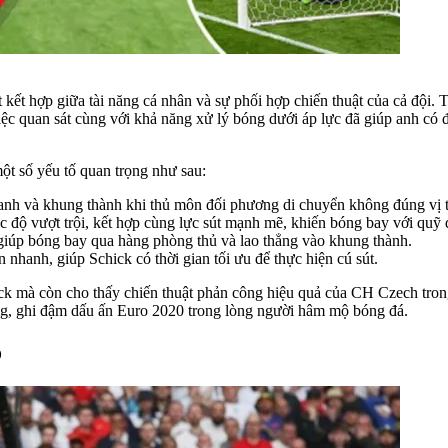
 kết hợp giữa tài năng cá nhân và sự phối hợp chiến thuật của cả đội. 
 quan sát cùng với khả năng xử lý bóng dưới áp lực đã giúp anh có đượ
ột số yếu tố quan trọng như sau:
nh và khung thành khi thủ môn đối phương di chuyển không đúng vị t
ốc độ vượt trội, kết hợp cùng lực sút mạnh mẽ, khiến bóng bay với quỹ
n giúp bóng bay qua hàng phòng thủ và lao thẳng vào khung thành.
nhanh, giúp Schick có thời gian tối ưu để thực hiện cú sút.
ick mà còn cho thấy chiến thuật phản công hiệu quả của CH Czech tro
êng, ghi đậm dấu ấn Euro 2020 trong lòng người hâm mộ bóng đá.
ộ