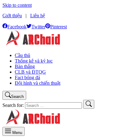
Skip to content
Giới thiệu
|
Liên hệ
Facebook
Twitter
Pinterest
Cầu thủ
Thống kê và kỷ lục
Bàn thắng
CLB và ĐTQG
Fact bóng đá
Đội hình và chiến thuật
Search
Search for:
Menu