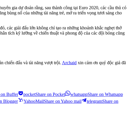
huyên gia dự đoán rằng, sau thành công tại Euro 2020, các cầu thủ có
ng bùng nổ của những tài năng trẻ, mở ra triển vọng tươi sáng cho
 đó, các giải đấu lớn không chỉ tạo ra những khoảnh khắc nghẹt thở
phân tích kỹ lưỡng về chiến thuật và phong độ của các đội bóng cũng
n chiến đấu và tài năng vượt trội.
Archaid
xin cảm ơn quý độc giả đã
 on Buffer
pocket
Share on Pocket
whatsapp
Share on Whatsapp
n Blogger
YahooMail
Share on Yahoo mail
telegram
Share on