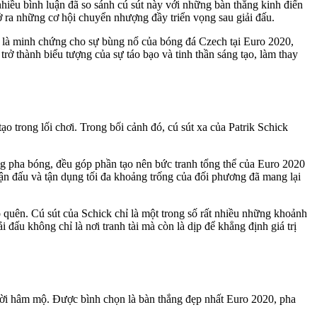
nhiều bình luận đã so sánh cú sút này với những bàn thắng kinh điển
 ra những cơ hội chuyển nhượng đầy triển vọng sau giải đấu.
ck là minh chứng cho sự bùng nổ của bóng đá Czech tại Euro 2020,
trở thành biểu tượng của sự táo bạo và tinh thần sáng tạo, làm thay
ạo trong lối chơi. Trong bối cảnh đó, cú sút xa của Patrik Schick
ng pha bóng, đều góp phần tạo nên bức tranh tổng thể của Euro 2020
ận đấu và tận dụng tối đa khoảng trống của đối phương đã mang lại
quên. Cú sút của Schick chỉ là một trong số rất nhiều những khoảnh
ấu không chỉ là nơi tranh tài mà còn là dịp để khẳng định giá trị
ười hâm mộ. Được bình chọn là bàn thắng đẹp nhất Euro 2020, pha