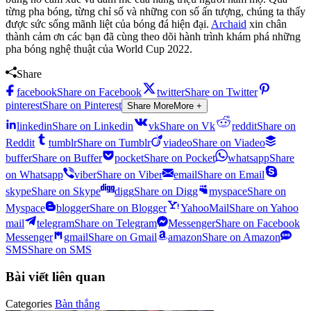
từng pha bóng, từng chỉ số và những con số ấn tượng, chúng ta thấy
được sức sống mãnh liệt của bóng đá hiện đại.
Archaid
xin chân
thành cảm ơn các bạn đã cùng theo dõi hành trình khám phá những
pha bóng nghệ thuật của World Cup 2022.
Share
facebook
Share on Facebook
twitter
Share on Twitter
pinterest
Share on Pinterest
Share More
More +
linkedin
Share on Linkedin
vk
Share on Vk
reddit
Share on
Reddit
tumblr
Share on Tumblr
viadeo
Share on Viadeo
buffer
Share on Buffer
pocket
Share on Pocket
whatsapp
Share
on Whatsapp
viber
Share on Viber
email
Share on Email
skype
Share on Skype
digg
Share on Digg
myspace
Share on
Myspace
blogger
Share on Blogger
YahooMail
Share on Yahoo
mail
telegram
Share on Telegram
Messenger
Share on Facebook
Messenger
gmail
Share on Gmail
amazon
Share on Amazon
SMS
Share on SMS
Bài viết liên quan
Categories
Bàn thắng