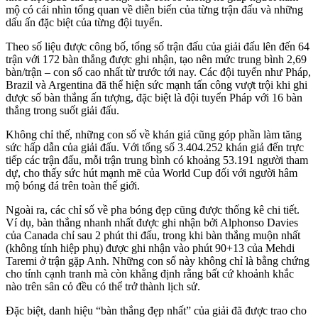
mộ có cái nhìn tổng quan về diễn biến của từng trận đấu và những
dấu ấn đặc biệt của từng đội tuyển.
Theo số liệu được công bố, tổng số trận đấu của giải đấu lên đến 64
trận với 172 bàn thắng được ghi nhận, tạo nên mức trung bình 2,69
bàn/trận – con số cao nhất từ trước tới nay. Các đội tuyển như Pháp,
Brazil và Argentina đã thể hiện sức mạnh tấn công vượt trội khi ghi
được số bàn thắng ấn tượng, đặc biệt là đội tuyển Pháp với 16 bàn
thắng trong suốt giải đấu.
Không chỉ thế, những con số về khán giả cũng góp phần làm tăng
sức hấp dẫn của giải đấu. Với tổng số 3.404.252 khán giả đến trực
tiếp các trận đấu, mỗi trận trung bình có khoảng 53.191 người tham
dự, cho thấy sức hút mạnh mẽ của World Cup đối với người hâm
mộ bóng đá trên toàn thế giới.
Ngoài ra, các chỉ số về pha bóng đẹp cũng được thống kê chi tiết.
Ví dụ, bàn thắng nhanh nhất được ghi nhận bởi Alphonso Davies
của Canada chỉ sau 2 phút thi đấu, trong khi bàn thắng muộn nhất
(không tính hiệp phụ) được ghi nhận vào phút 90+13 của Mehdi
Taremi ở trận gặp Anh. Những con số này không chỉ là bằng chứng
cho tính cạnh tranh mà còn khẳng định rằng bất cứ khoảnh khắc
nào trên sân cỏ đều có thể trở thành lịch sử.
Đặc biệt, danh hiệu “bàn thắng đẹp nhất” của giải đã được trao cho