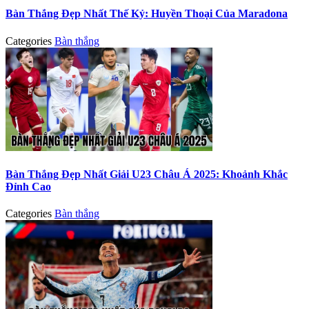
Bàn Thắng Đẹp Nhất Thế Kỷ: Huyền Thoại Của Maradona
Categories
Bàn thắng
Bàn Thắng Đẹp Nhất Giải U23 Châu Á 2025: Khoảnh Khắc
Đỉnh Cao
Categories
Bàn thắng