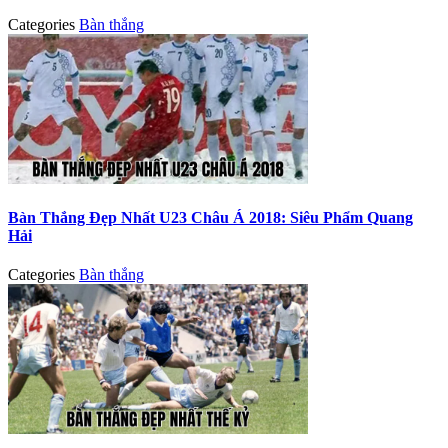
Categories
Bàn thắng
Bàn Thắng Đẹp Nhất U23 Châu Á 2018: Siêu Phẩm Quang
Hải
Categories
Bàn thắng