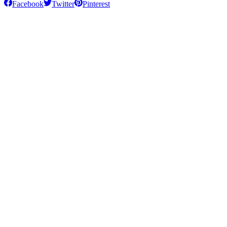
Facebook
Twitter
Pinterest